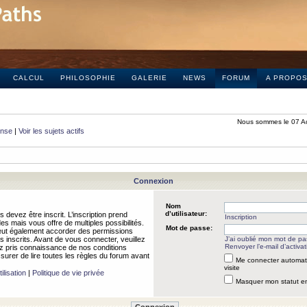
CALCUL
PHILOSOPHIE
GALERIE
NEWS
FORUM
A PROPO
Nous sommes le 07 A
onse
|
Voir les sujets actifs
Connexion
Nom
d’utilisateur:
 devez être inscrit. L’inscription prend
Inscription
 mais vous offre de multiples possibilités.
Mot de passe:
peut également accorder des permissions
rs inscrits. Avant de vous connecter, veuillez
J’ai oublié mon mot de p
Renvoyer l’e-mail d’activat
 pris connaissance de nos conditions
assurer de lire toutes les règles du forum avant
Me connecter automat
visite
ilisation
|
Politique de vie privée
Masquer mon statut en