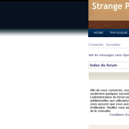
HOME
PHYSIQUE
Connexion
Inscription
Voir les messages sans rép
Index du forum
Afin de vous connecter, vous
seulement quelques secondes
L’administrateur du forum 
additionnelles aux utilisateu
vous assurer que vous avez
d’utilisation. Veuillez vous 
de le consulter.
Conditions d’ut