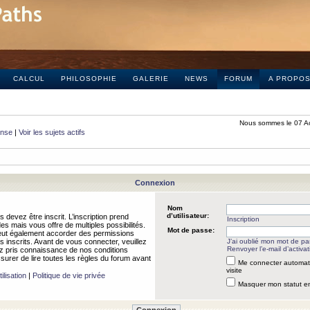
CALCUL
PHILOSOPHIE
GALERIE
NEWS
FORUM
A PROPO
Nous sommes le 07 A
onse
|
Voir les sujets actifs
Connexion
Nom
d’utilisateur:
 devez être inscrit. L’inscription prend
Inscription
 mais vous offre de multiples possibilités.
Mot de passe:
peut également accorder des permissions
rs inscrits. Avant de vous connecter, veuillez
J’ai oublié mon mot de p
Renvoyer l’e-mail d’activat
 pris connaissance de nos conditions
assurer de lire toutes les règles du forum avant
Me connecter automat
visite
ilisation
|
Politique de vie privée
Masquer mon statut en