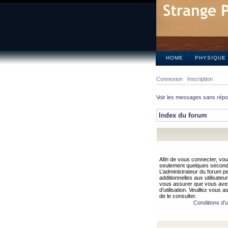
HOME
PHYSIQUE
Connexion
Inscription
Voir les messages sans rép
Index du forum
Afin de vous connecter, vous
seulement quelques secondes
L’administrateur du forum 
additionnelles aux utilisateu
vous assurer que vous avez
d’utilisation. Veuillez vous 
de le consulter.
Conditions d’ut