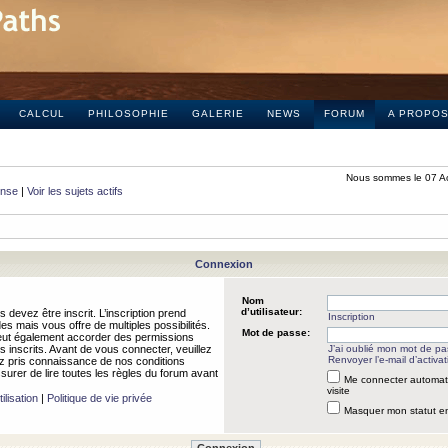
CALCUL
PHILOSOPHIE
GALERIE
NEWS
FORUM
A PROPO
Nous sommes le 07 A
onse
|
Voir les sujets actifs
Connexion
Nom
d’utilisateur:
 devez être inscrit. L’inscription prend
Inscription
 mais vous offre de multiples possibilités.
Mot de passe:
peut également accorder des permissions
rs inscrits. Avant de vous connecter, veuillez
J’ai oublié mon mot de p
Renvoyer l’e-mail d’activat
 pris connaissance de nos conditions
assurer de lire toutes les règles du forum avant
Me connecter automat
visite
ilisation
|
Politique de vie privée
Masquer mon statut en