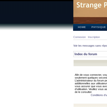
HOME
PHYSIQUE
Connexion
Inscription
Voir les messages sans rép
Index du forum
Afin de vous connecter, vous
seulement quelques secondes
L’administrateur du forum 
additionnelles aux utilisateu
vous assurer que vous avez
d’utilisation. Veuillez vous 
de le consulter.
Conditions d’ut