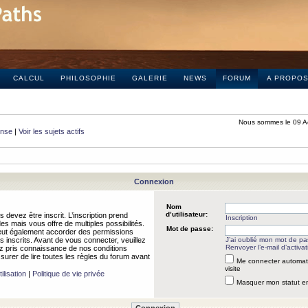
CALCUL
PHILOSOPHIE
GALERIE
NEWS
FORUM
A PROPO
Nous sommes le 09 A
onse
|
Voir les sujets actifs
Connexion
Nom
d’utilisateur:
 devez être inscrit. L’inscription prend
Inscription
 mais vous offre de multiples possibilités.
Mot de passe:
peut également accorder des permissions
rs inscrits. Avant de vous connecter, veuillez
J’ai oublié mon mot de p
Renvoyer l’e-mail d’activat
 pris connaissance de nos conditions
assurer de lire toutes les règles du forum avant
Me connecter automat
visite
ilisation
|
Politique de vie privée
Masquer mon statut en