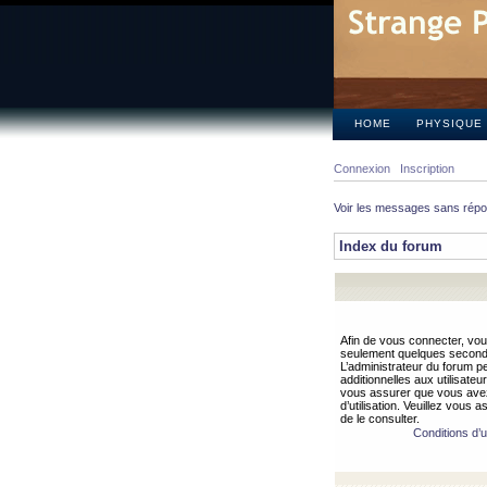
HOME
PHYSIQUE
Connexion
Inscription
Voir les messages sans rép
Index du forum
Afin de vous connecter, vous
seulement quelques secondes
L’administrateur du forum 
additionnelles aux utilisateu
vous assurer que vous avez
d’utilisation. Veuillez vous 
de le consulter.
Conditions d’ut