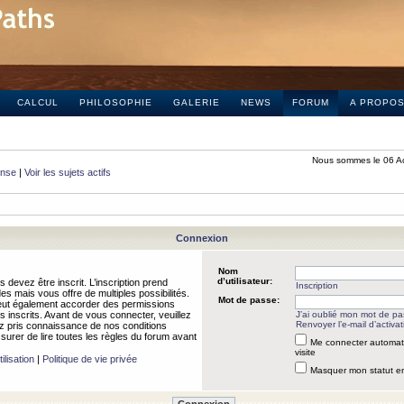
CALCUL
PHILOSOPHIE
GALERIE
NEWS
FORUM
A PROPO
Nous sommes le 06 A
onse
|
Voir les sujets actifs
Connexion
Nom
d’utilisateur:
 devez être inscrit. L’inscription prend
Inscription
 mais vous offre de multiples possibilités.
Mot de passe:
peut également accorder des permissions
rs inscrits. Avant de vous connecter, veuillez
J’ai oublié mon mot de p
Renvoyer l’e-mail d’activat
 pris connaissance de nos conditions
assurer de lire toutes les règles du forum avant
Me connecter automat
visite
ilisation
|
Politique de vie privée
Masquer mon statut en