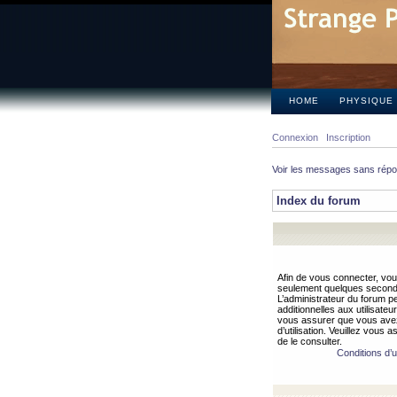
HOME
PHYSIQUE
Connexion
Inscription
Voir les messages sans rép
Index du forum
Afin de vous connecter, vous
seulement quelques secondes
L’administrateur du forum 
additionnelles aux utilisateu
vous assurer que vous avez
d’utilisation. Veuillez vous 
de le consulter.
Conditions d’ut