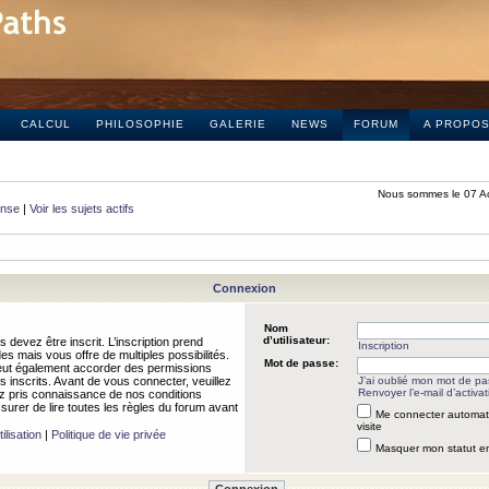
CALCUL
PHILOSOPHIE
GALERIE
NEWS
FORUM
A PROPO
Nous sommes le 07 A
onse
|
Voir les sujets actifs
Connexion
Nom
d’utilisateur:
 devez être inscrit. L’inscription prend
Inscription
 mais vous offre de multiples possibilités.
Mot de passe:
peut également accorder des permissions
rs inscrits. Avant de vous connecter, veuillez
J’ai oublié mon mot de p
Renvoyer l’e-mail d’activat
 pris connaissance de nos conditions
assurer de lire toutes les règles du forum avant
Me connecter automat
visite
ilisation
|
Politique de vie privée
Masquer mon statut en