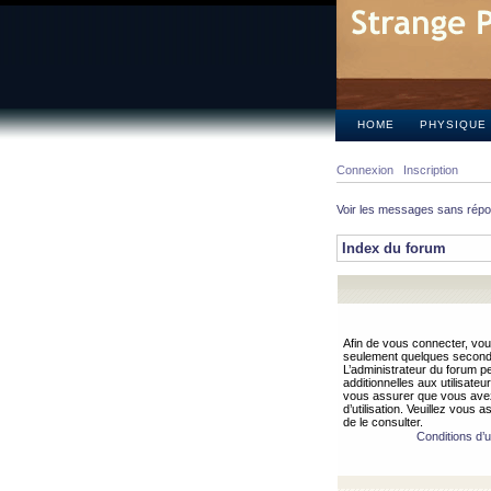
HOME
PHYSIQUE
Connexion
Inscription
Voir les messages sans rép
Index du forum
Afin de vous connecter, vous
seulement quelques secondes
L’administrateur du forum 
additionnelles aux utilisateu
vous assurer que vous avez
d’utilisation. Veuillez vous 
de le consulter.
Conditions d’ut