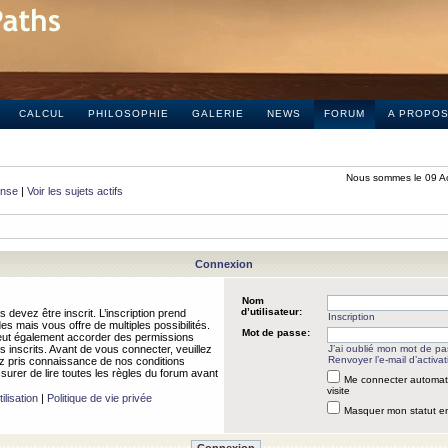
CALCUL
PHILOSOPHIE
GALERIE
NEWS
FORUM
A PROPO
Nous sommes le 09 A
onse
|
Voir les sujets actifs
Connexion
Nom
d’utilisateur:
 devez être inscrit. L’inscription prend
Inscription
 mais vous offre de multiples possibilités.
Mot de passe:
peut également accorder des permissions
rs inscrits. Avant de vous connecter, veuillez
J’ai oublié mon mot de p
Renvoyer l’e-mail d’activat
 pris connaissance de nos conditions
assurer de lire toutes les règles du forum avant
Me connecter automat
visite
ilisation
|
Politique de vie privée
Masquer mon statut en