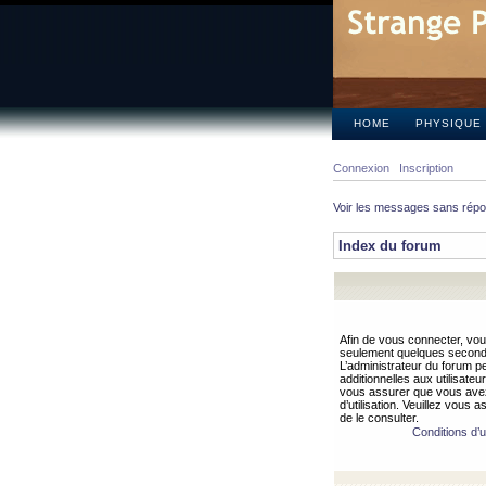
HOME
PHYSIQUE
Connexion
Inscription
Voir les messages sans rép
Index du forum
Afin de vous connecter, vous
seulement quelques secondes
L’administrateur du forum 
additionnelles aux utilisateu
vous assurer que vous avez
d’utilisation. Veuillez vous 
de le consulter.
Conditions d’ut