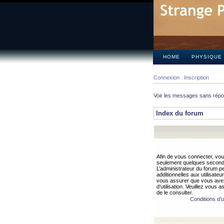
HOME
PHYSIQUE
Connexion
Inscription
Voir les messages sans rép
Index du forum
Afin de vous connecter, vous
seulement quelques secondes
L’administrateur du forum 
additionnelles aux utilisateu
vous assurer que vous avez
d’utilisation. Veuillez vous 
de le consulter.
Conditions d’ut