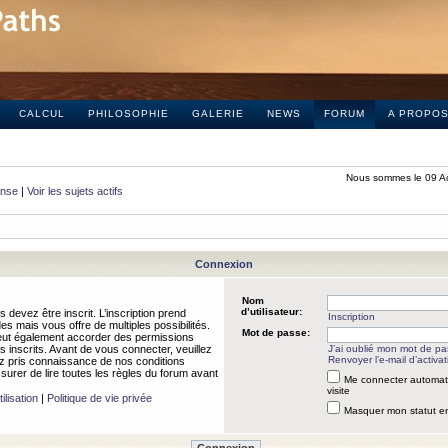
CALCUL
PHILOSOPHIE
GALERIE
NEWS
FORUM
A PROPO
Nous sommes le 09 A
onse
|
Voir les sujets actifs
Connexion
Nom
d’utilisateur:
 devez être inscrit. L’inscription prend
Inscription
 mais vous offre de multiples possibilités.
Mot de passe:
peut également accorder des permissions
rs inscrits. Avant de vous connecter, veuillez
J’ai oublié mon mot de p
Renvoyer l’e-mail d’activat
 pris connaissance de nos conditions
assurer de lire toutes les règles du forum avant
Me connecter automat
visite
ilisation
|
Politique de vie privée
Masquer mon statut en