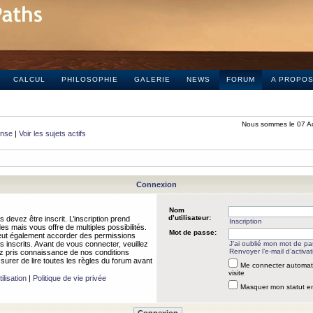
CALCUL
PHILOSOPHIE
GALERIE
NEWS
FORUM
A PROPO
Nous sommes le 07 A
onse
|
Voir les sujets actifs
Connexion
Nom
d’utilisateur:
 devez être inscrit. L’inscription prend
Inscription
 mais vous offre de multiples possibilités.
Mot de passe:
peut également accorder des permissions
rs inscrits. Avant de vous connecter, veuillez
J’ai oublié mon mot de p
Renvoyer l’e-mail d’activat
 pris connaissance de nos conditions
assurer de lire toutes les règles du forum avant
Me connecter automat
visite
ilisation
|
Politique de vie privée
Masquer mon statut en