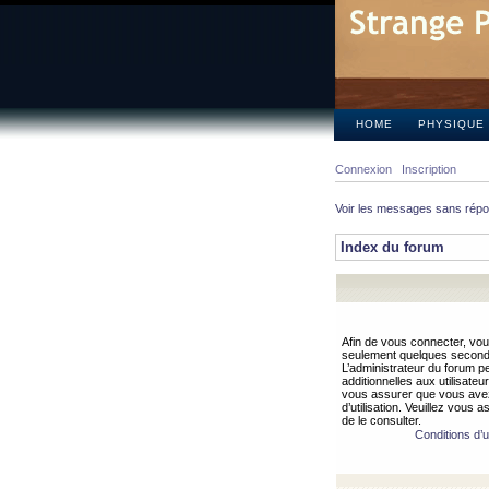
HOME
PHYSIQUE
Connexion
Inscription
Voir les messages sans rép
Index du forum
Afin de vous connecter, vous
seulement quelques secondes
L’administrateur du forum 
additionnelles aux utilisateu
vous assurer que vous avez
d’utilisation. Veuillez vous 
de le consulter.
Conditions d’ut