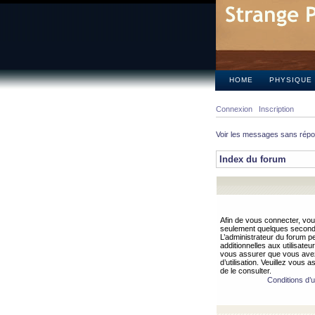
HOME
PHYSIQUE
Connexion
Inscription
Voir les messages sans rép
Index du forum
Afin de vous connecter, vous
seulement quelques secondes
L’administrateur du forum 
additionnelles aux utilisateu
vous assurer que vous avez
d’utilisation. Veuillez vous 
de le consulter.
Conditions d’ut