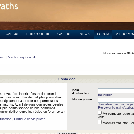
CALCUL
PHILOSOPHIE
GALERIE
NEWS
FORUM
A PROPO
Nous sommes le 08 A
onse
|
Voir les sujets actifs
Connexion
Nom
d’utilisateur:
 devez être inscrit. L’inscription prend
Inscription
 mais vous offre de multiples possibilités.
Mot de passe:
peut également accorder des permissions
rs inscrits. Avant de vous connecter, veuillez
J’ai oublié mon mot de p
Renvoyer l’e-mail d’activat
 pris connaissance de nos conditions
assurer de lire toutes les règles du forum avant
Me connecter automat
visite
ilisation
|
Politique de vie privée
Masquer mon statut en