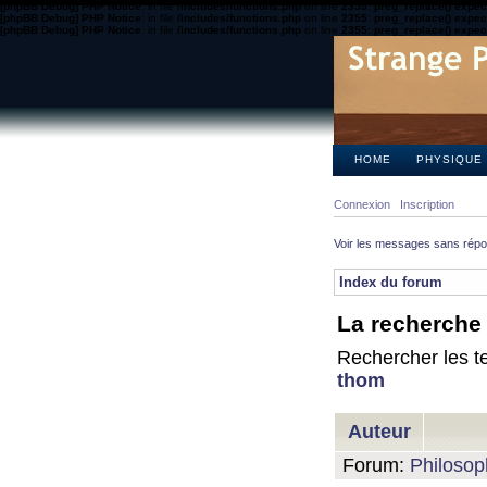
[phpBB Debug] PHP Notice
: in file
/includes/functions.php
on line
2355
:
preg_replace() expect
[phpBB Debug] PHP Notice
: in file
/includes/functions.php
on line
2355
:
preg_replace() expect
[phpBB Debug] PHP Notice
: in file
/includes/functions.php
on line
2355
:
preg_replace() expect
HOME
PHYSIQUE
Connexion
Inscription
Voir les messages sans rép
Index du forum
La recherche 
Rechercher les te
thom
Auteur
Forum:
Philosop