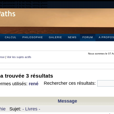
s parameter 4 to be long, string given
s parameter 4 to be long, string given
s parameter 4 to be long, string given
CALCUL
PHILOSOPHIE
GALERIE
NEWS
FORUM
A PROPO
Nous sommes le 07 A
onse
|
Voir les sujets actifs
a trouvée 3 résultats
Rechercher ces résultats:
rmes utilisés:
rené
Message
hie
Sujet:
- Livres -