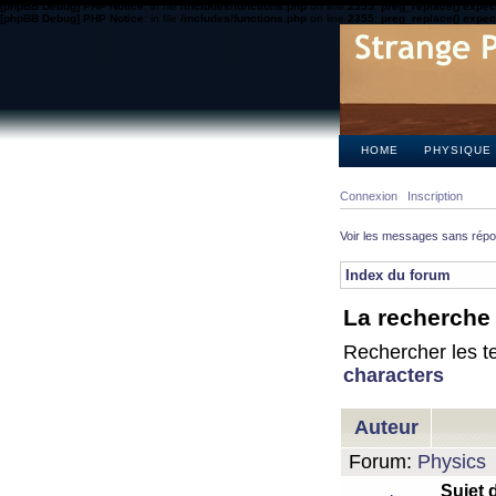
[phpBB Debug] PHP Notice
: in file
/includes/functions.php
on line
2355
:
preg_replace() expect
[phpBB Debug] PHP Notice
: in file
/includes/functions.php
on line
2355
:
preg_replace() expect
HOME
PHYSIQUE
Connexion
Inscription
Voir les messages sans rép
Index du forum
La recherche 
Rechercher les te
characters
Auteur
Forum:
Physics
Sujet 