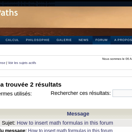
s parameter 4 to be long, string given
s parameter 4 to be long, string given
CALCUL
PHILOSOPHIE
GALERIE
NEWS
FORUM
A PROPO
Nous sommes le 06 A
onse
|
Voir les sujets actifs
a trouvée 2 résultats
Rechercher ces résultats:
rmes utilisés:
Message
Sujet:
How to insert math formulas in this forum
du message:
How to insert math formulas in this forum