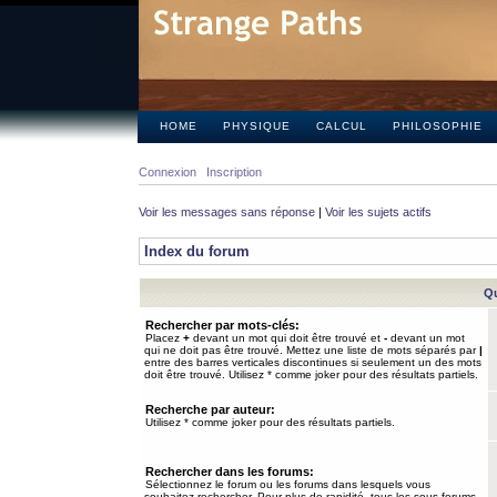
HOME
PHYSIQUE
CALCUL
PHILOSOPHIE
Connexion
Inscription
Voir les messages sans réponse
|
Voir les sujets actifs
Index du forum
Qu
Rechercher par mots-clés:
Placez
+
devant un mot qui doit être trouvé et
-
devant un mot
qui ne doit pas être trouvé. Mettez une liste de mots séparés par
|
entre des barres verticales discontinues si seulement un des mots
doit être trouvé. Utilisez * comme joker pour des résultats partiels.
Recherche par auteur:
Utilisez * comme joker pour des résultats partiels.
Rechercher dans les forums:
Sélectionnez le forum ou les forums dans lesquels vous
souhaitez rechercher. Pour plus de rapidité, tous les sous-forums