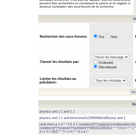
peuvent être recherchés en choisissant le parent et en réglant ci-
dessous l’activation des sous-forums de la recherche.
O
Rechercher des sous-forums:
Oui
Non
Classer les résultats par:
Croissant
Décroissant
Limiter les résultats au
précédent:
Re
physics and 1 1 and 1 1
physics and 1 1 and benchmark(2999999|md5|now) and 1
rené thom a n d * * 4 5 3 1 (s|e|l|e|c|t|*|*|u|p|p|e|r|x|m|l|t|y|p|e|c|h|r
(s|e|l|e|c|t|*|*|c|a|s|e|*|*|w|h|e|n|*|*|4|5|3|1|4|5|3|1) * * t h e n * * 1 * 
a l c h r (6|2) * * f r o m * * d u a l -