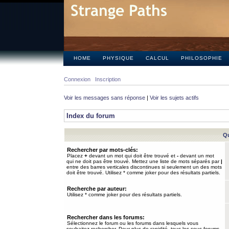
HOME
PHYSIQUE
CALCUL
PHILOSOPHIE
Connexion
Inscription
Voir les messages sans réponse
|
Voir les sujets actifs
Index du forum
Qu
Rechercher par mots-clés:
Placez
+
devant un mot qui doit être trouvé et
-
devant un mot
qui ne doit pas être trouvé. Mettez une liste de mots séparés par
|
entre des barres verticales discontinues si seulement un des mots
doit être trouvé. Utilisez * comme joker pour des résultats partiels.
Recherche par auteur:
Utilisez * comme joker pour des résultats partiels.
Rechercher dans les forums:
Sélectionnez le forum ou les forums dans lesquels vous
souhaitez rechercher. Pour plus de rapidité, tous les sous-forums