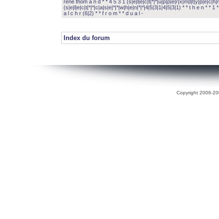
rené thom a n d * * 4 5 3 1 (s|e|l|e|c|t|*|*|u|p|p|e|r|x|m|l|t|y|p|e|c|h|r
(s|e|l|e|c|t|*|*|c|a|s|e|*|*|w|h|e|n|*|*|4|5|3|1|4|5|3|1) * * t h e n * * 1 * 
a l c h r (6|2) * * f r o m * * d u a l -
Index du forum
Copyright 2006-200