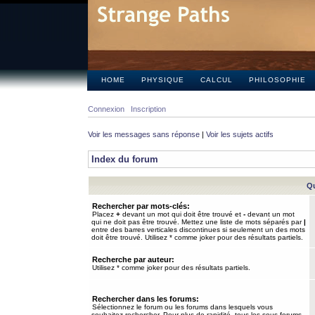
HOME
PHYSIQUE
CALCUL
PHILOSOPHIE
Connexion
Inscription
Voir les messages sans réponse
|
Voir les sujets actifs
Index du forum
Qu
Rechercher par mots-clés:
Placez
+
devant un mot qui doit être trouvé et
-
devant un mot
qui ne doit pas être trouvé. Mettez une liste de mots séparés par
|
entre des barres verticales discontinues si seulement un des mots
doit être trouvé. Utilisez * comme joker pour des résultats partiels.
Recherche par auteur:
Utilisez * comme joker pour des résultats partiels.
Rechercher dans les forums:
Sélectionnez le forum ou les forums dans lesquels vous
souhaitez rechercher. Pour plus de rapidité, tous les sous-forums