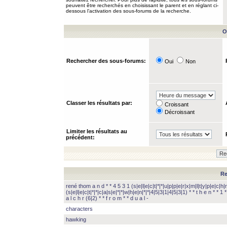
peuvent être recherchés en choisissant le parent et en réglant ci-
dessous l’activation des sous-forums de la recherche.
O
Rechercher des sous-forums:
Oui
Non
Classer les résultats par:
Croissant
Décroissant
Limiter les résultats au
précédent:
Re
rené thom a n d * * 4 5 3 1 (s|e|l|e|c|t|*|*|u|p|p|e|r|x|m|l|t|y|p|e|c|h|r
(s|e|l|e|c|t|*|*|c|a|s|e|*|*|w|h|e|n|*|*|4|5|3|1|4|5|3|1) * * t h e n * * 1 * 
a l c h r (6|2) * * f r o m * * d u a l -
characters
hawking