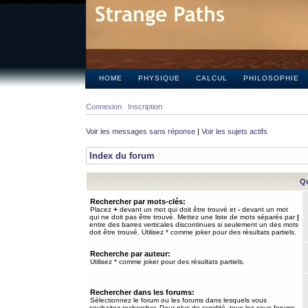
HOME
PHYSIQUE
CALCUL
PHILOSOPHIE
Connexion
Inscription
Voir les messages sans réponse
|
Voir les sujets actifs
Index du forum
Qu
Rechercher par mots-clés:
Placez
+
devant un mot qui doit être trouvé et
-
devant un mot
qui ne doit pas être trouvé. Mettez une liste de mots séparés par
|
entre des barres verticales discontinues si seulement un des mots
doit être trouvé. Utilisez * comme joker pour des résultats partiels.
Recherche par auteur:
Utilisez * comme joker pour des résultats partiels.
Rechercher dans les forums:
Sélectionnez le forum ou les forums dans lesquels vous
souhaitez rechercher. Pour plus de rapidité, tous les sous-forums