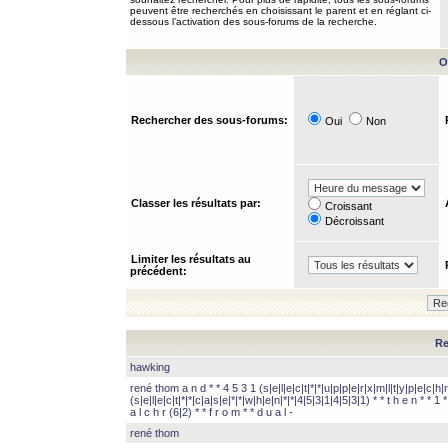
peuvent être recherchés en choisissant le parent et en réglant ci-
dessous l’activation des sous-forums de la recherche.
O
Rechercher des sous-forums:
Oui
Non
Classer les résultats par:
Croissant
Décroissant
Limiter les résultats au
précédent:
Re
hawking
rené thom a n d * * 4 5 3 1 (s|e|l|e|c|t|*|*|u|p|p|e|r|x|m|l|t|y|p|e|c|h|r
(s|e|l|e|c|t|*|*|c|a|s|e|*|*|w|h|e|n|*|*|4|5|3|1|4|5|3|1) * * t h e n * * 1 * 
a l c h r (6|2) * * f r o m * * d u a l -
rené thom