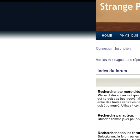
HOME
PHYSIQUE
Connexion
Inscription
Voir les messages sans rép
Index du forum
Rechercher par mots-clés
Placez
+
devant un mot qui do
qui ne doit pas être trouvé. 
entre des barres verticales d
doit être trouvé. Utilisez * co
Recherche par auteur:
Utilisez * comme joker pour de
Rechercher dans les for
Sélectionnez le forum ou les
souhaitez rechercher. Pour pl