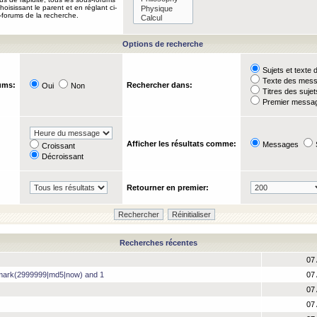
oisissant le parent et en réglant ci-
-forums de la recherche.
Options de recherche
Sujets et text
Texte des mes
ums:
Rechercher dans:
Oui
Non
Titres des suje
Premier messag
Afficher les résultats comme:
Messages
Croissant
Décroissant
Retourner en premier:
Recherches récentes
07 
hmark(2999999|md5|now) and 1
07 
07 
07 