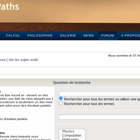
CALCUL
PHILOSOPHIE
GALERIE
NEWS
FORUM
A PROPO
Nous sommes le 07 A
onse
|
Voir les sujets actifs
Question de recherche
:
it être trouvé et
-
devant un mot
Mettez une liste de mots séparés par
|
Rechercher pour tous les termes ou utiliser une 
iscontinues si seulement un des mots
Rechercher pour tous les termes
mme joker pour des résultats partiels.
s résultats partiels.
ums:
 forums dans lesquels vous
us de rapidité, tous les sous-forums