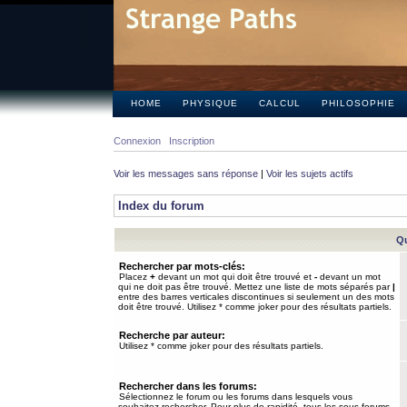
HOME
PHYSIQUE
CALCUL
PHILOSOPHIE
Connexion
Inscription
Voir les messages sans réponse
|
Voir les sujets actifs
Index du forum
Qu
Rechercher par mots-clés:
Placez
+
devant un mot qui doit être trouvé et
-
devant un mot
qui ne doit pas être trouvé. Mettez une liste de mots séparés par
|
entre des barres verticales discontinues si seulement un des mots
doit être trouvé. Utilisez * comme joker pour des résultats partiels.
Recherche par auteur:
Utilisez * comme joker pour des résultats partiels.
Rechercher dans les forums:
Sélectionnez le forum ou les forums dans lesquels vous
souhaitez rechercher. Pour plus de rapidité, tous les sous-forums