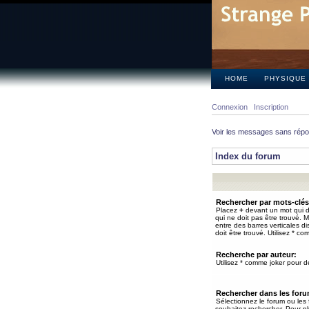
HOME
PHYSIQUE
Connexion
Inscription
Voir les messages sans rép
Index du forum
Rechercher par mots-clés
Placez
+
devant un mot qui do
qui ne doit pas être trouvé. 
entre des barres verticales d
doit être trouvé. Utilisez * co
Recherche par auteur:
Utilisez * comme joker pour de
Rechercher dans les for
Sélectionnez le forum ou les
souhaitez rechercher. Pour pl