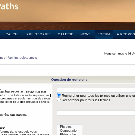
CALCUL
PHILOSOPHIE
GALERIE
NEWS
FORUM
A PROPO
Nous sommes le 08 A
onse
|
Voir les sujets actifs
Question de recherche
:
it être trouvé et
-
devant un mot
Mettez une liste de mots séparés par
|
Rechercher pour tous les termes ou utiliser une 
iscontinues si seulement un des mots
Rechercher pour tous les termes
mme joker pour des résultats partiels.
s résultats partiels.
ums:
 forums dans lesquels vous
us de rapidité, tous les sous-forums