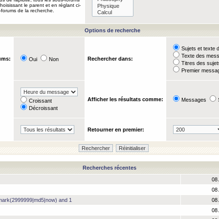
oisissant le parent et en réglant ci-
-forums de la recherche.
Options de recherche
Sujets et text
Texte des mes
ums:
Rechercher dans:
Oui
Non
Titres des suje
Premier messag
Afficher les résultats comme:
Messages
Croissant
Décroissant
Retourner en premier:
Recherches récentes
08 
08 
hmark(2999999|md5|now) and 1
08 
08 