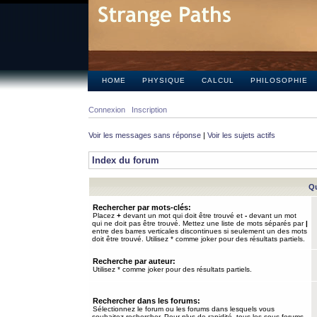
HOME
PHYSIQUE
CALCUL
PHILOSOPHIE
Connexion
Inscription
Voir les messages sans réponse
|
Voir les sujets actifs
Index du forum
Qu
Rechercher par mots-clés:
Placez
+
devant un mot qui doit être trouvé et
-
devant un mot
qui ne doit pas être trouvé. Mettez une liste de mots séparés par
|
entre des barres verticales discontinues si seulement un des mots
doit être trouvé. Utilisez * comme joker pour des résultats partiels.
Recherche par auteur:
Utilisez * comme joker pour des résultats partiels.
Rechercher dans les forums:
Sélectionnez le forum ou les forums dans lesquels vous
souhaitez rechercher. Pour plus de rapidité, tous les sous-forums