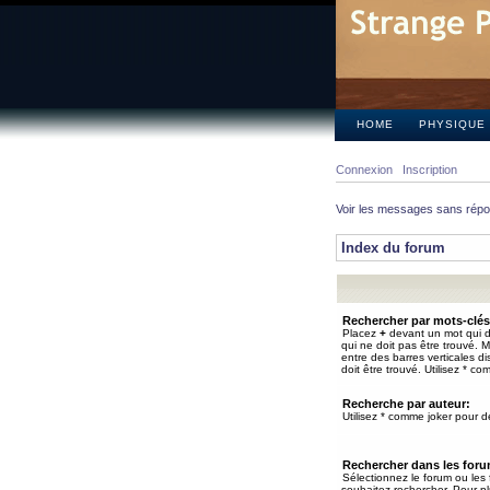
HOME
PHYSIQUE
Connexion
Inscription
Voir les messages sans rép
Index du forum
Rechercher par mots-clés
Placez
+
devant un mot qui do
qui ne doit pas être trouvé. 
entre des barres verticales d
doit être trouvé. Utilisez * co
Recherche par auteur:
Utilisez * comme joker pour de
Rechercher dans les for
Sélectionnez le forum ou les
souhaitez rechercher. Pour pl