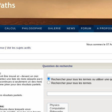
CALCUL
PHILOSOPHIE
GALERIE
NEWS
FORUM
A PROPO
Nous sommes le 07 A
onse
|
Voir les sujets actifs
Question de recherche
:
it être trouvé et
-
devant un mot
Mettez une liste de mots séparés par
|
Rechercher pour tous les termes ou utiliser une 
iscontinues si seulement un des mots
Rechercher pour tous les termes
mme joker pour des résultats partiels.
s résultats partiels.
ums:
 forums dans lesquels vous
us de rapidité, tous les sous-forums