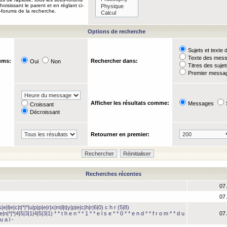
oisissant le parent et en réglant ci-
-forums de la recherche.
Options de recherche
Sujets et text
Texte des mes
ums:
Rechercher dans:
Oui
Non
Titres des suje
Premier messag
Afficher les résultats comme:
Messages
Croissant
Décroissant
Retourner en premier:
Recherches récentes
07 
07 
e|l|e|c|t|*|*|u|p|p|e|r|x|m|l|t|y|p|e|c|h|r|6|0) c h r (5|8)
e|n|*|*|4|5|3|1|4|5|3|1) * * t h e n * * 1 * * e l s e * * 0 * * e n d * * f r o m * * d u
07 
u a l -