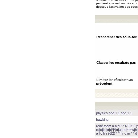
peuvent être recherchés en ch
dessous l’activation des sous
Rechercher des sous-for
Classer les résultats par:
Limiter les résultats au
précédent:
physics and 1 1 and 1 1
hawking
rené thom a n d * * 4 5 3 1 (s|
(s|e|l|e|c|t|*|*|c|a|s|e|*|*|w|h|
a l c h r (6|2) * * f r o m * * d 