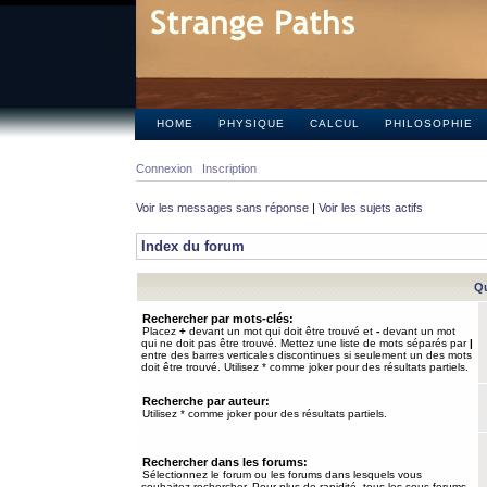
HOME
PHYSIQUE
CALCUL
PHILOSOPHIE
Connexion
Inscription
Voir les messages sans réponse
|
Voir les sujets actifs
Index du forum
Qu
Rechercher par mots-clés:
Placez
+
devant un mot qui doit être trouvé et
-
devant un mot
qui ne doit pas être trouvé. Mettez une liste de mots séparés par
|
entre des barres verticales discontinues si seulement un des mots
doit être trouvé. Utilisez * comme joker pour des résultats partiels.
Recherche par auteur:
Utilisez * comme joker pour des résultats partiels.
Rechercher dans les forums:
Sélectionnez le forum ou les forums dans lesquels vous
souhaitez rechercher. Pour plus de rapidité, tous les sous-forums