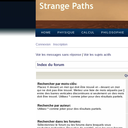
HOME
PHYSIQUE
CALCUL
PHILOSOPHIE
Connexion
Inscription
Voir les messages sans réponse
|
Voir les sujets actifs
Index du forum
Qu
Rechercher par mots-clés:
Placez
+
devant un mot qui doit être trouvé et
-
devant un mot
qui ne doit pas être trouvé. Mettez une liste de mots séparés par
|
entre des barres verticales discontinues si seulement un des mots
doit être trouvé. Utilisez * comme joker pour des résultats partiels.
Recherche par auteur:
Utilisez * comme joker pour des résultats partiels.
Rechercher dans les forums:
Sélectionnez le forum ou les forums dans lesquels vous
souhaitez rechercher. Pour plus de rapidité, tous les sous-forums