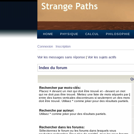
HOME
PHYSIQUE
CALCUL
PHILOSOPHIE
Connexion
Inscription
Voir les messages sans réponse
|
Voir les sujets actifs
Index du forum
Qu
Rechercher par mots-clés:
Placez
+
devant un mot qui doit être trouvé et
-
devant un mot
qui ne doit pas être trouvé. Mettez une liste de mots séparés par
|
entre des barres verticales discontinues si seulement un des mots
doit être trouvé. Utilisez * comme joker pour des résultats partiels.
Recherche par auteur:
Utilisez * comme joker pour des résultats partiels.
Rechercher dans les forums:
Sélectionnez le forum ou les forums dans lesquels vous
souhaitez rechercher. Pour plus de rapidité, tous les sous-forums