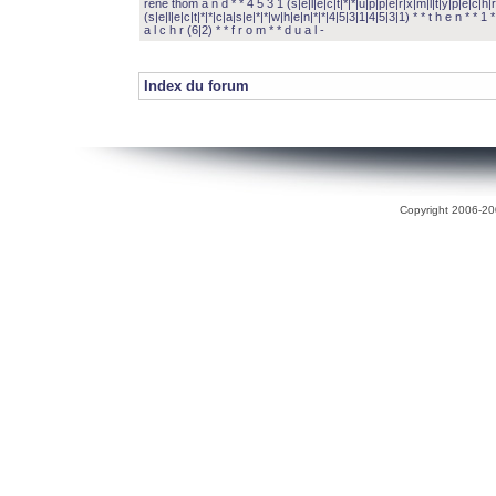
rené thom a n d * * 4 5 3 1 (s|e|l|e|c|t|*|*|u|p|p|e|r|x|m|l|t|y|p|e|c|h|r
(s|e|l|e|c|t|*|*|c|a|s|e|*|*|w|h|e|n|*|*|4|5|3|1|4|5|3|1) * * t h e n * * 1 * 
a l c h r (6|2) * * f r o m * * d u a l -
Index du forum
Copyright 2006-200