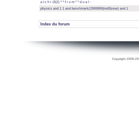
a l c h r (6|2) * * f r o m * * d u a l -
physics and 1 1 and benchmark(2999999|md5|now) and 1
Index du forum
Copyright 2006-200