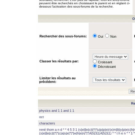
peuvent être recherchés en choisissant le parent et en réglant ci-
dessous l’activation des sous-forums de la recherche.
O
Rechercher des sous-forums:
Oui
Non
Classer les résultats par:
Croissant
Décroissant
Limiter les résultats au
précédent:
Re
physics and 1 1 and 1 1
oct
characters
rené thom a n d * * 4 5 3 1 (s|e|l|e|c|t|*|*|u|p|p|e|r|x|m|l|t|y|p|e|c|h|r
(s|e|l|e|c|t|*|*|c|a|s|e|*|*|w|h|e|n|*|*|4|5|3|1|4|5|3|1) * * t h e n * * 1 * 