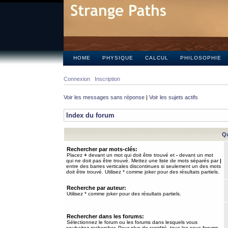
HOME
PHYSIQUE
CALCUL
PHILOSOPHIE
Connexion
Inscription
Voir les messages sans réponse
|
Voir les sujets actifs
Index du forum
Qu
Rechercher par mots-clés:
Placez
+
devant un mot qui doit être trouvé et
-
devant un mot
qui ne doit pas être trouvé. Mettez une liste de mots séparés par
|
entre des barres verticales discontinues si seulement un des mots
doit être trouvé. Utilisez * comme joker pour des résultats partiels.
Recherche par auteur:
Utilisez * comme joker pour des résultats partiels.
Rechercher dans les forums:
Sélectionnez le forum ou les forums dans lesquels vous
souhaitez rechercher. Pour plus de rapidité, tous les sous-forums