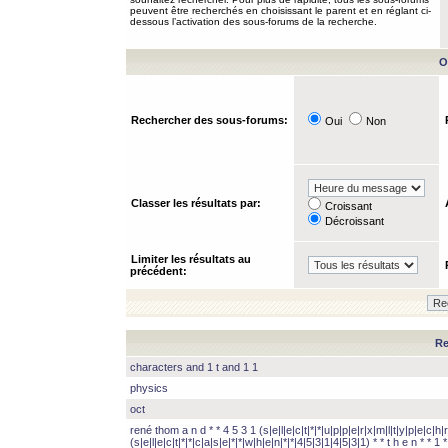
peuvent être recherchés en choisissant le parent et en réglant ci-
dessous l’activation des sous-forums de la recherche.
O
Rechercher des sous-forums:
Oui
Non
Classer les résultats par:
Croissant
Décroissant
Limiter les résultats au
précédent:
Re
characters and 1 t and 1 1
physics
oct
rené thom a n d * * 4 5 3 1 (s|e|l|e|c|t|*|*|u|p|p|e|r|x|m|l|t|y|p|e|c|h|r
(s|e|l|e|c|t|*|*|c|a|s|e|*|*|w|h|e|n|*|*|4|5|3|1|4|5|3|1) * * t h e n * * 1 * 