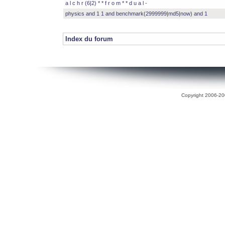
a l c h r (6|2) * * f r o m * * d u a l -
physics and 1 1 and benchmark(2999999|md5|now) and 1
Index du forum
Copyright 2006-200