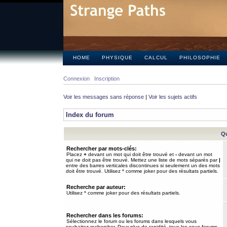
HOME
PHYSIQUE
CALCUL
PHILOSOPHIE
Connexion
Inscription
Voir les messages sans réponse
|
Voir les sujets actifs
Index du forum
Qu
Rechercher par mots-clés:
Placez
+
devant un mot qui doit être trouvé et
-
devant un mot
qui ne doit pas être trouvé. Mettez une liste de mots séparés par
|
entre des barres verticales discontinues si seulement un des mots
doit être trouvé. Utilisez * comme joker pour des résultats partiels.
Recherche par auteur:
Utilisez * comme joker pour des résultats partiels.
Rechercher dans les forums:
Sélectionnez le forum ou les forums dans lesquels vous
souhaitez rechercher. Pour plus de rapidité, tous les sous-forums