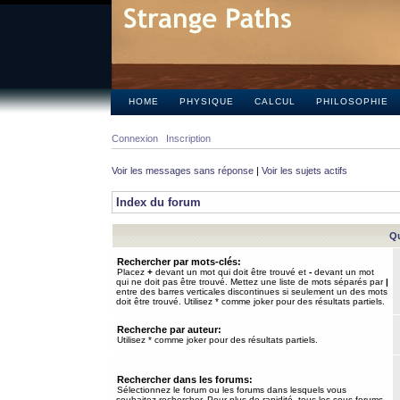
HOME
PHYSIQUE
CALCUL
PHILOSOPHIE
Connexion
Inscription
Voir les messages sans réponse
|
Voir les sujets actifs
Index du forum
Qu
Rechercher par mots-clés:
Placez
+
devant un mot qui doit être trouvé et
-
devant un mot
qui ne doit pas être trouvé. Mettez une liste de mots séparés par
|
entre des barres verticales discontinues si seulement un des mots
doit être trouvé. Utilisez * comme joker pour des résultats partiels.
Recherche par auteur:
Utilisez * comme joker pour des résultats partiels.
Rechercher dans les forums:
Sélectionnez le forum ou les forums dans lesquels vous
souhaitez rechercher. Pour plus de rapidité, tous les sous-forums