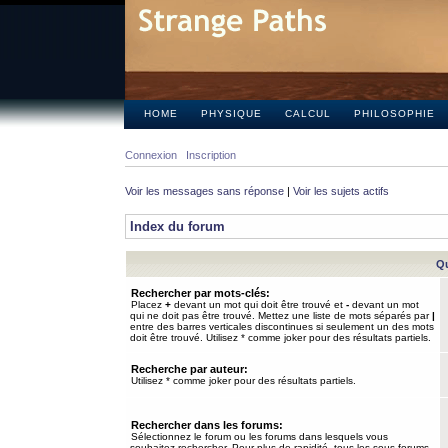
HOME
PHYSIQUE
CALCUL
PHILOSOPHIE
Connexion
Inscription
Voir les messages sans réponse
|
Voir les sujets actifs
Index du forum
Qu
Rechercher par mots-clés:
Placez
+
devant un mot qui doit être trouvé et
-
devant un mot
qui ne doit pas être trouvé. Mettez une liste de mots séparés par
|
entre des barres verticales discontinues si seulement un des mots
doit être trouvé. Utilisez * comme joker pour des résultats partiels.
Recherche par auteur:
Utilisez * comme joker pour des résultats partiels.
Rechercher dans les forums:
Sélectionnez le forum ou les forums dans lesquels vous
souhaitez rechercher. Pour plus de rapidité, tous les sous-forums