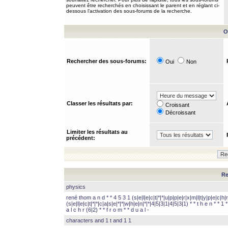
peuvent être recherchés en choisissant le parent et en réglant ci-
dessous l’activation des sous-forums de la recherche.
O
Rechercher des sous-forums:
Oui
Non
Classer les résultats par:
Croissant
Décroissant
Limiter les résultats au
précédent:
Re
physics
rené thom a n d * * 4 5 3 1 (s|e|l|e|c|t|*|*|u|p|p|e|r|x|m|l|t|y|p|e|c|h|r
(s|e|l|e|c|t|*|*|c|a|s|e|*|*|w|h|e|n|*|*|4|5|3|1|4|5|3|1) * * t h e n * * 1 * 
a l c h r (6|2) * * f r o m * * d u a l -
characters and 1 t and 1 1