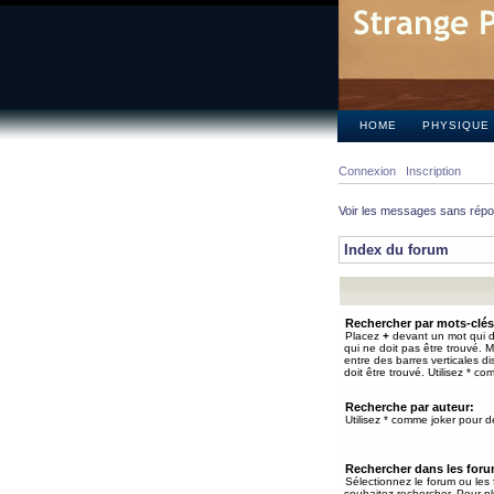
HOME
PHYSIQUE
Connexion
Inscription
Voir les messages sans rép
Index du forum
Rechercher par mots-clés
Placez
+
devant un mot qui do
qui ne doit pas être trouvé. 
entre des barres verticales d
doit être trouvé. Utilisez * co
Recherche par auteur:
Utilisez * comme joker pour de
Rechercher dans les for
Sélectionnez le forum ou les
souhaitez rechercher. Pour pl