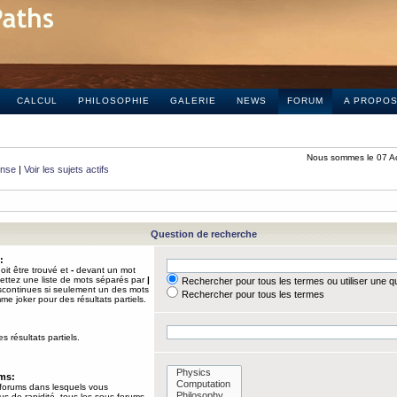
CALCUL
PHILOSOPHIE
GALERIE
NEWS
FORUM
A PROPO
Nous sommes le 07 A
onse
|
Voir les sujets actifs
Question de recherche
:
it être trouvé et
-
devant un mot
Mettez une liste de mots séparés par
|
Rechercher pour tous les termes ou utiliser une 
iscontinues si seulement un des mots
Rechercher pour tous les termes
mme joker pour des résultats partiels.
s résultats partiels.
ums:
 forums dans lesquels vous
us de rapidité, tous les sous-forums