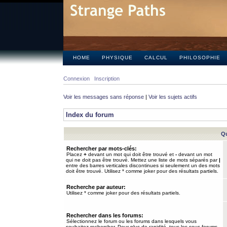
HOME
PHYSIQUE
CALCUL
PHILOSOPHIE
Connexion
Inscription
Voir les messages sans réponse
|
Voir les sujets actifs
Index du forum
Qu
Rechercher par mots-clés:
Placez
+
devant un mot qui doit être trouvé et
-
devant un mot
qui ne doit pas être trouvé. Mettez une liste de mots séparés par
|
entre des barres verticales discontinues si seulement un des mots
doit être trouvé. Utilisez * comme joker pour des résultats partiels.
Recherche par auteur:
Utilisez * comme joker pour des résultats partiels.
Rechercher dans les forums:
Sélectionnez le forum ou les forums dans lesquels vous
souhaitez rechercher. Pour plus de rapidité, tous les sous-forums