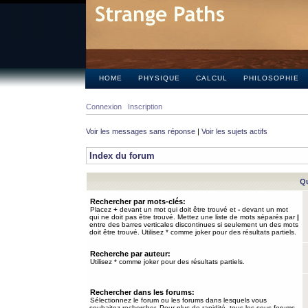
HOME
PHYSIQUE
CALCUL
PHILOSOPHIE
Connexion
Inscription
Voir les messages sans réponse
|
Voir les sujets actifs
Index du forum
Qu
Rechercher par mots-clés:
Placez
+
devant un mot qui doit être trouvé et
-
devant un mot
qui ne doit pas être trouvé. Mettez une liste de mots séparés par
|
entre des barres verticales discontinues si seulement un des mots
doit être trouvé. Utilisez * comme joker pour des résultats partiels.
Recherche par auteur:
Utilisez * comme joker pour des résultats partiels.
Rechercher dans les forums:
Sélectionnez le forum ou les forums dans lesquels vous
souhaitez rechercher. Pour plus de rapidité, tous les sous-forums