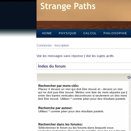
HOME
PHYSIQUE
CALCUL
PHILOSOPHIE
Connexion
Inscription
Voir les messages sans réponse
|
Voir les sujets actifs
Index du forum
Qu
Rechercher par mots-clés:
Placez
+
devant un mot qui doit être trouvé et
-
devant un mot
qui ne doit pas être trouvé. Mettez une liste de mots séparés par
|
entre des barres verticales discontinues si seulement un des mots
doit être trouvé. Utilisez * comme joker pour des résultats partiels.
Recherche par auteur:
Utilisez * comme joker pour des résultats partiels.
Rechercher dans les forums:
Sélectionnez le forum ou les forums dans lesquels vous
souhaitez rechercher. Pour plus de rapidité, tous les sous-forums