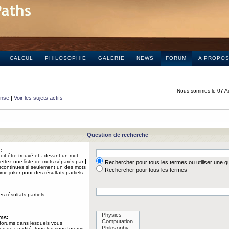
CALCUL
PHILOSOPHIE
GALERIE
NEWS
FORUM
A PROPO
Nous sommes le 07 A
onse
|
Voir les sujets actifs
Question de recherche
:
it être trouvé et
-
devant un mot
Mettez une liste de mots séparés par
|
Rechercher pour tous les termes ou utiliser une 
iscontinues si seulement un des mots
Rechercher pour tous les termes
mme joker pour des résultats partiels.
s résultats partiels.
ums:
 forums dans lesquels vous
us de rapidité, tous les sous-forums