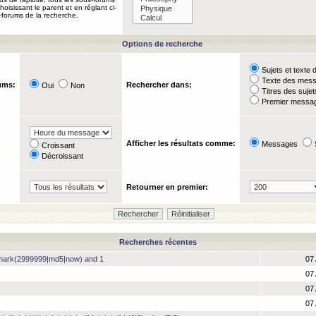
oisissant le parent et en réglant ci-
-forums de la recherche.
Options de recherche
Sujets et text
Texte des mes
ums:
Rechercher dans:
Oui
Non
Titres des suje
Premier messag
Afficher les résultats comme:
Messages
Croissant
Décroissant
Retourner en premier:
Recherches récentes
hmark(2999999|md5|now) and 1
07 
07 
07 
07 