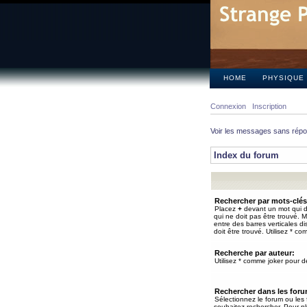
HOME
PHYSIQUE
Connexion
Inscription
Voir les messages sans rép
Index du forum
Rechercher par mots-clés
Placez
+
devant un mot qui do
qui ne doit pas être trouvé. 
entre des barres verticales d
doit être trouvé. Utilisez * co
Recherche par auteur:
Utilisez * comme joker pour de
Rechercher dans les for
Sélectionnez le forum ou les
souhaitez rechercher. Pour pl