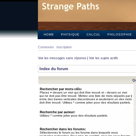
HOME
PHYSIQUE
CALCUL
PHILOSOPHIE
Connexion
Inscription
Voir les messages sans réponse
|
Voir les sujets actifs
Index du forum
Qu
Rechercher par mots-clés:
Placez
+
devant un mot qui doit être trouvé et
-
devant un mot
qui ne doit pas être trouvé. Mettez une liste de mots séparés par
|
entre des barres verticales discontinues si seulement un des mots
doit être trouvé. Utilisez * comme joker pour des résultats partiels.
Recherche par auteur:
Utilisez * comme joker pour des résultats partiels.
Rechercher dans les forums:
Sélectionnez le forum ou les forums dans lesquels vous
souhaitez rechercher. Pour plus de rapidité, tous les sous-forums