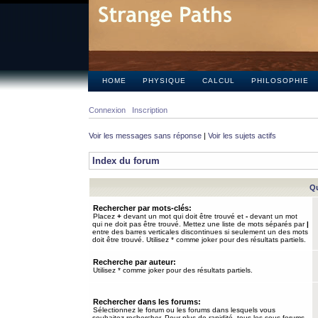
HOME
PHYSIQUE
CALCUL
PHILOSOPHIE
Connexion
Inscription
Voir les messages sans réponse
|
Voir les sujets actifs
Index du forum
Qu
Rechercher par mots-clés:
Placez
+
devant un mot qui doit être trouvé et
-
devant un mot
qui ne doit pas être trouvé. Mettez une liste de mots séparés par
|
entre des barres verticales discontinues si seulement un des mots
doit être trouvé. Utilisez * comme joker pour des résultats partiels.
Recherche par auteur:
Utilisez * comme joker pour des résultats partiels.
Rechercher dans les forums:
Sélectionnez le forum ou les forums dans lesquels vous
souhaitez rechercher. Pour plus de rapidité, tous les sous-forums