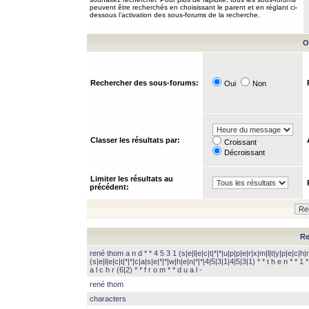
peuvent être recherchés en choisissant le parent et en réglant ci-
dessous l’activation des sous-forums de la recherche.
O
Rechercher des sous-forums:
Oui
Non
Classer les résultats par:
Croissant
Décroissant
Limiter les résultats au
précédent:
Re
rené thom a n d * * 4 5 3 1 (s|e|l|e|c|t|*|*|u|p|p|e|r|x|m|l|t|y|p|e|c|h|r
(s|e|l|e|c|t|*|*|c|a|s|e|*|*|w|h|e|n|*|*|4|5|3|1|4|5|3|1) * * t h e n * * 1 * 
a l c h r (6|2) * * f r o m * * d u a l -
rené thom
characters