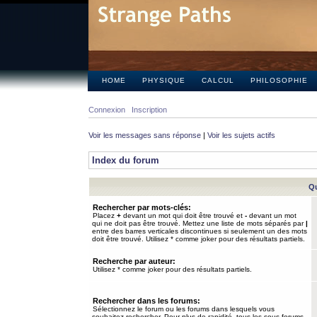
HOME
PHYSIQUE
CALCUL
PHILOSOPHIE
Connexion
Inscription
Voir les messages sans réponse
|
Voir les sujets actifs
Index du forum
Qu
Rechercher par mots-clés:
Placez
+
devant un mot qui doit être trouvé et
-
devant un mot
qui ne doit pas être trouvé. Mettez une liste de mots séparés par
|
entre des barres verticales discontinues si seulement un des mots
doit être trouvé. Utilisez * comme joker pour des résultats partiels.
Recherche par auteur:
Utilisez * comme joker pour des résultats partiels.
Rechercher dans les forums:
Sélectionnez le forum ou les forums dans lesquels vous
souhaitez rechercher. Pour plus de rapidité, tous les sous-forums