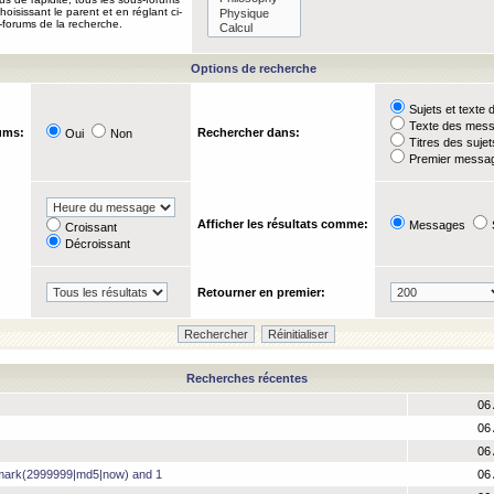
oisissant le parent et en réglant ci-
-forums de la recherche.
Options de recherche
Sujets et text
Texte des mes
ums:
Rechercher dans:
Oui
Non
Titres des suje
Premier messag
Afficher les résultats comme:
Messages
Croissant
Décroissant
Retourner en premier:
Recherches récentes
06 
06 
06 
hmark(2999999|md5|now) and 1
06 