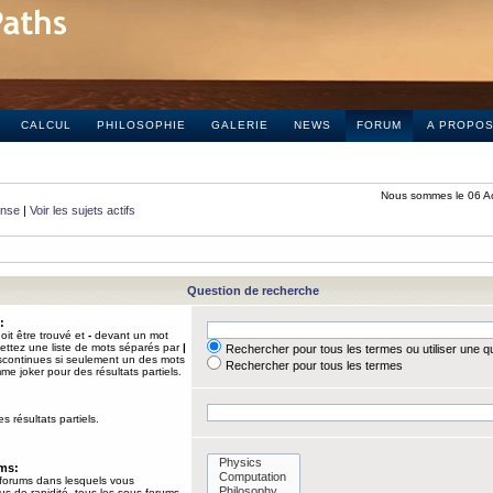
CALCUL
PHILOSOPHIE
GALERIE
NEWS
FORUM
A PROPO
Nous sommes le 06 A
onse
|
Voir les sujets actifs
Question de recherche
:
it être trouvé et
-
devant un mot
Mettez une liste de mots séparés par
|
Rechercher pour tous les termes ou utiliser une 
iscontinues si seulement un des mots
Rechercher pour tous les termes
mme joker pour des résultats partiels.
s résultats partiels.
ums:
 forums dans lesquels vous
us de rapidité, tous les sous-forums