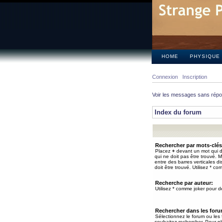
HOME
PHYSIQUE
Connexion
Inscription
Voir les messages sans rép
Index du forum
Rechercher par mots-clés
Placez
+
devant un mot qui do
qui ne doit pas être trouvé. 
entre des barres verticales d
doit être trouvé. Utilisez * co
Recherche par auteur:
Utilisez * comme joker pour de
Rechercher dans les for
Sélectionnez le forum ou les
souhaitez rechercher. Pour pl