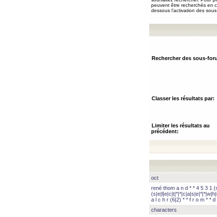
peuvent être recherchés en ch
dessous l’activation des sous
Rechercher des sous-for
Classer les résultats par:
Limiter les résultats au
précédent:
oct
rené thom a n d * * 4 5 3 1 (s|
(s|e|l|e|c|t|*|*|c|a|s|e|*|*|w|h|
a l c h r (6|2) * * f r o m * * d 
characters