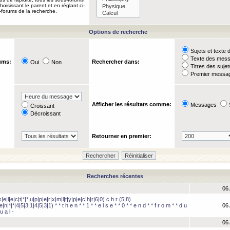
oisissant le parent et en réglant ci-
-forums de la recherche.
Options de recherche
Sujets et text
Texte des mes
ums:
Rechercher dans:
Oui
Non
Titres des suje
Premier messag
Afficher les résultats comme:
Messages
Croissant
Décroissant
Retourner en premier:
Recherches récentes
06 
e|l|e|c|t|*|*|u|p|p|e|r|x|m|l|t|y|p|e|c|h|r|6|0) c h r (5|8)
e|n|*|*|4|5|3|1|4|5|3|1) * * t h e n * * 1 * * e l s e * * 0 * * e n d * * f r o m * * d u
06 
u a l -
06 