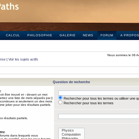
CALCUL
PHILOSOPHIE
GALERIE
NEWS
FORUM
A PROPO
Nous sommes le 06 A
onse
|
Voir les sujets actifs
Question de recherche
:
it être trouvé et
-
devant un mot
Mettez une liste de mots séparés par
|
Rechercher pour tous les termes ou utiliser une 
iscontinues si seulement un des mots
Rechercher pour tous les termes
mme joker pour des résultats partiels.
s résultats partiels.
ums:
 forums dans lesquels vous
us de rapidité, tous les sous-forums