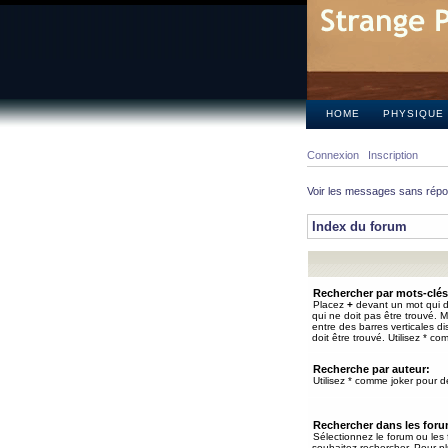
HOME
PHYSIQUE
Connexion
Inscription
Voir les messages sans rép
Index du forum
Rechercher par mots-clés
Placez
+
devant un mot qui do
qui ne doit pas être trouvé. 
entre des barres verticales d
doit être trouvé. Utilisez * co
Recherche par auteur:
Utilisez * comme joker pour de
Rechercher dans les for
Sélectionnez le forum ou les
souhaitez rechercher. Pour pl