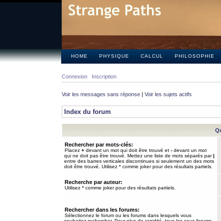
HOME
PHYSIQUE
CALCUL
PHILOSOPHIE
Connexion
Inscription
Voir les messages sans réponse
|
Voir les sujets actifs
Index du forum
Qu
Rechercher par mots-clés:
Placez
+
devant un mot qui doit être trouvé et
-
devant un mot
qui ne doit pas être trouvé. Mettez une liste de mots séparés par
|
entre des barres verticales discontinues si seulement un des mots
doit être trouvé. Utilisez * comme joker pour des résultats partiels.
Recherche par auteur:
Utilisez * comme joker pour des résultats partiels.
Rechercher dans les forums:
Sélectionnez le forum ou les forums dans lesquels vous
souhaitez rechercher. Pour plus de rapidité, tous les sous-forums