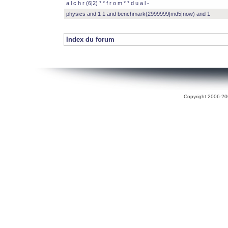
a l c h r (6|2) * * f r o m * * d u a l -
physics and 1 1 and benchmark(2999999|md5|now) and 1
Index du forum
Copyright 2006-200