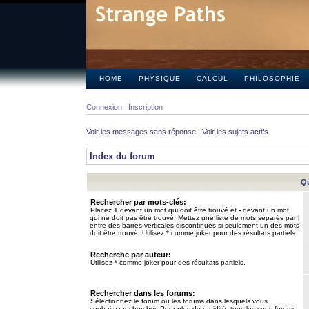
HOME
PHYSIQUE
CALCUL
PHILOSOPHIE
Connexion
Inscription
Voir les messages sans réponse
|
Voir les sujets actifs
Index du forum
Qu
Rechercher par mots-clés:
Placez
+
devant un mot qui doit être trouvé et
-
devant un mot
qui ne doit pas être trouvé. Mettez une liste de mots séparés par
|
entre des barres verticales discontinues si seulement un des mots
doit être trouvé. Utilisez * comme joker pour des résultats partiels.
Recherche par auteur:
Utilisez * comme joker pour des résultats partiels.
Rechercher dans les forums:
Sélectionnez le forum ou les forums dans lesquels vous
souhaitez rechercher. Pour plus de rapidité, tous les sous-forums