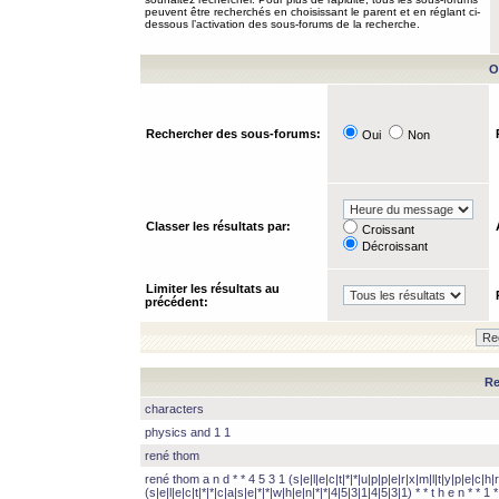
peuvent être recherchés en choisissant le parent et en réglant ci-
dessous l’activation des sous-forums de la recherche.
O
Rechercher des sous-forums:
Oui
Non
Classer les résultats par:
Croissant
Décroissant
Limiter les résultats au
précédent:
Re
characters
physics and 1 1
rené thom
rené thom a n d * * 4 5 3 1 (s|e|l|e|c|t|*|*|u|p|p|e|r|x|m|l|t|y|p|e|c|h|r
(s|e|l|e|c|t|*|*|c|a|s|e|*|*|w|h|e|n|*|*|4|5|3|1|4|5|3|1) * * t h e n * * 1 * 