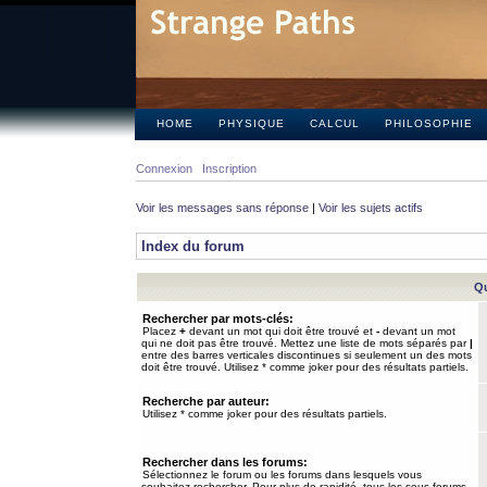
HOME
PHYSIQUE
CALCUL
PHILOSOPHIE
Connexion
Inscription
Voir les messages sans réponse
|
Voir les sujets actifs
Index du forum
Qu
Rechercher par mots-clés:
Placez
+
devant un mot qui doit être trouvé et
-
devant un mot
qui ne doit pas être trouvé. Mettez une liste de mots séparés par
|
entre des barres verticales discontinues si seulement un des mots
doit être trouvé. Utilisez * comme joker pour des résultats partiels.
Recherche par auteur:
Utilisez * comme joker pour des résultats partiels.
Rechercher dans les forums:
Sélectionnez le forum ou les forums dans lesquels vous
souhaitez rechercher. Pour plus de rapidité, tous les sous-forums