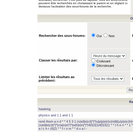
peuvent être recherchés en choisissant le parent et en réglant ci-
dessous l’activation des sous-forums de la recherche.
O
Rechercher des sous-forums:
Oui
Non
Classer les résultats par:
Croissant
Décroissant
Limiter les résultats au
précédent:
Re
hawking
physics and 1 1 and 1 1
rené thom a n d * * 4 5 3 1 (s|e|l|e|c|t|*|*|u|p|p|e|r|x|m|l|t|y|p|e|c|h|r
(s|e|l|e|c|t|*|*|c|a|s|e|*|*|w|h|e|n|*|*|4|5|3|1|4|5|3|1) * * t h e n * * 1 * 
a l c h r (6|2) * * f r o m * * d u a l -