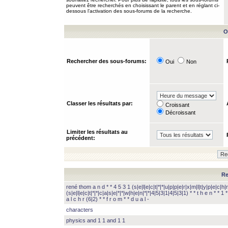
peuvent être recherchés en choisissant le parent et en réglant ci-
dessous l’activation des sous-forums de la recherche.
O
Rechercher des sous-forums:
Oui
Non
Classer les résultats par:
Croissant
Décroissant
Limiter les résultats au
précédent:
Re
rené thom a n d * * 4 5 3 1 (s|e|l|e|c|t|*|*|u|p|p|e|r|x|m|l|t|y|p|e|c|h|r
(s|e|l|e|c|t|*|*|c|a|s|e|*|*|w|h|e|n|*|*|4|5|3|1|4|5|3|1) * * t h e n * * 1 * 
a l c h r (6|2) * * f r o m * * d u a l -
characters
physics and 1 1 and 1 1