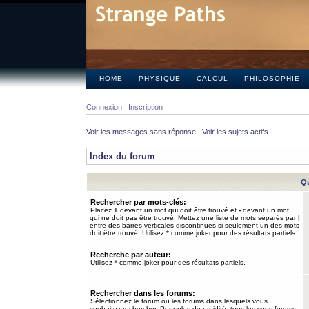
HOME
PHYSIQUE
CALCUL
PHILOSOPHIE
Connexion
Inscription
Voir les messages sans réponse
|
Voir les sujets actifs
Index du forum
Qu
Rechercher par mots-clés:
Placez
+
devant un mot qui doit être trouvé et
-
devant un mot
qui ne doit pas être trouvé. Mettez une liste de mots séparés par
|
entre des barres verticales discontinues si seulement un des mots
doit être trouvé. Utilisez * comme joker pour des résultats partiels.
Recherche par auteur:
Utilisez * comme joker pour des résultats partiels.
Rechercher dans les forums:
Sélectionnez le forum ou les forums dans lesquels vous
souhaitez rechercher. Pour plus de rapidité, tous les sous-forums