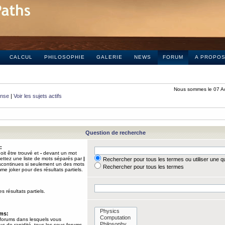
CALCUL
PHILOSOPHIE
GALERIE
NEWS
FORUM
A PROPO
Nous sommes le 07 A
onse
|
Voir les sujets actifs
Question de recherche
:
it être trouvé et
-
devant un mot
Mettez une liste de mots séparés par
|
Rechercher pour tous les termes ou utiliser une 
iscontinues si seulement un des mots
Rechercher pour tous les termes
mme joker pour des résultats partiels.
s résultats partiels.
ums:
 forums dans lesquels vous
us de rapidité, tous les sous-forums