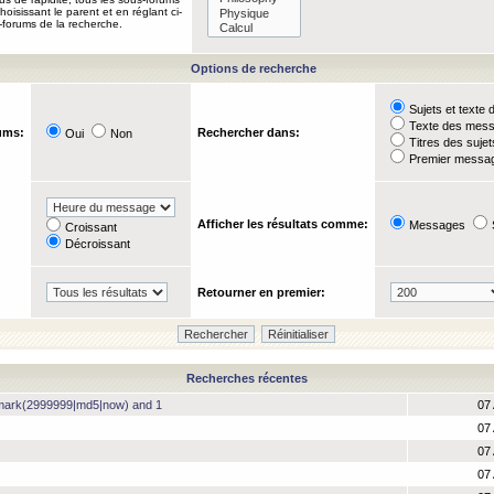
oisissant le parent et en réglant ci-
-forums de la recherche.
Options de recherche
Sujets et text
Texte des mes
ums:
Rechercher dans:
Oui
Non
Titres des suje
Premier messag
Afficher les résultats comme:
Messages
Croissant
Décroissant
Retourner en premier:
Recherches récentes
hmark(2999999|md5|now) and 1
07 
07 
07 
07 