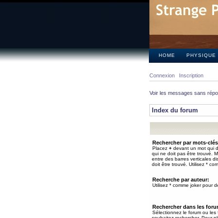
HOME
PHYSIQUE
Connexion
Inscription
Voir les messages sans rép
Index du forum
Rechercher par mots-clés
Placez
+
devant un mot qui do
qui ne doit pas être trouvé. 
entre des barres verticales d
doit être trouvé. Utilisez * co
Recherche par auteur:
Utilisez * comme joker pour de
Rechercher dans les for
Sélectionnez le forum ou les
souhaitez rechercher. Pour pl