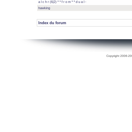
a l c h r (6|2) * * f r o m * * d u a l -
hawking
Index du forum
Copyright 2006-200