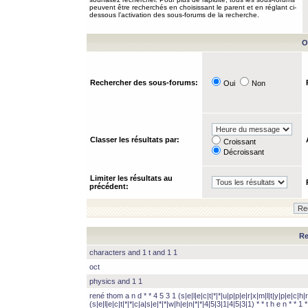
peuvent être recherchés en choisissant le parent et en réglant ci-
dessous l’activation des sous-forums de la recherche.
O
Rechercher des sous-forums:
Oui
Non
Classer les résultats par:
Croissant
Décroissant
Limiter les résultats au
précédent:
Re
characters and 1 t and 1 1
oct
physics and 1 1
rené thom a n d * * 4 5 3 1 (s|e|l|e|c|t|*|*|u|p|p|e|r|x|m|l|t|y|p|e|c|h|r
(s|e|l|e|c|t|*|*|c|a|s|e|*|*|w|h|e|n|*|*|4|5|3|1|4|5|3|1) * * t h e n * * 1 * 