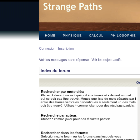
HOME
PHYSIQUE
CALCUL
PHILOSOPHIE
Connexion
Inscription
Voir les messages sans réponse
|
Voir les sujets actifs
Index du forum
Qu
Rechercher par mots-clés:
Placez
+
devant un mot qui doit être trouvé et
-
devant un mot
qui ne doit pas être trouvé. Mettez une liste de mots séparés par
|
entre des barres verticales discontinues si seulement un des mots
doit être trouvé. Utilisez * comme joker pour des résultats partiels.
Recherche par auteur:
Utilisez * comme joker pour des résultats partiels.
Rechercher dans les forums:
Sélectionnez le forum ou les forums dans lesquels vous
souhaitez rechercher. Pour plus de rapidité, tous les sous-forums