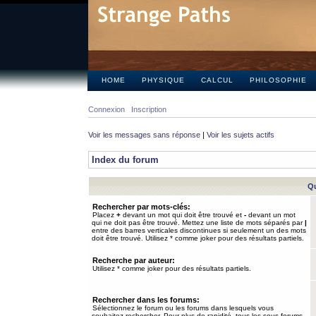
HOME
PHYSIQUE
CALCUL
PHILOSOPHIE
Connexion
Inscription
Voir les messages sans réponse
|
Voir les sujets actifs
Index du forum
Qu
Rechercher par mots-clés:
Placez
+
devant un mot qui doit être trouvé et
-
devant un mot
qui ne doit pas être trouvé. Mettez une liste de mots séparés par
|
entre des barres verticales discontinues si seulement un des mots
doit être trouvé. Utilisez * comme joker pour des résultats partiels.
Recherche par auteur:
Utilisez * comme joker pour des résultats partiels.
Rechercher dans les forums:
Sélectionnez le forum ou les forums dans lesquels vous
souhaitez rechercher. Pour plus de rapidité, tous les sous-forums