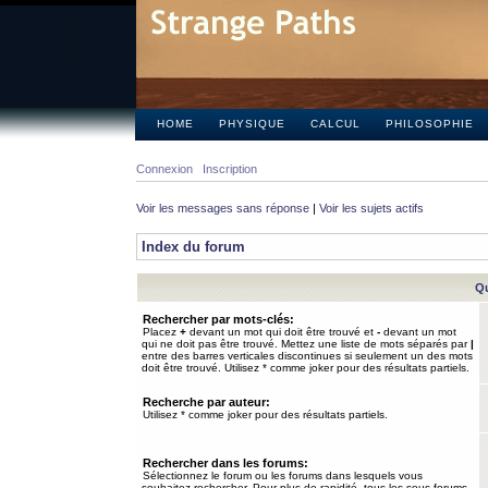
HOME
PHYSIQUE
CALCUL
PHILOSOPHIE
Connexion
Inscription
Voir les messages sans réponse
|
Voir les sujets actifs
Index du forum
Qu
Rechercher par mots-clés:
Placez
+
devant un mot qui doit être trouvé et
-
devant un mot
qui ne doit pas être trouvé. Mettez une liste de mots séparés par
|
entre des barres verticales discontinues si seulement un des mots
doit être trouvé. Utilisez * comme joker pour des résultats partiels.
Recherche par auteur:
Utilisez * comme joker pour des résultats partiels.
Rechercher dans les forums:
Sélectionnez le forum ou les forums dans lesquels vous
souhaitez rechercher. Pour plus de rapidité, tous les sous-forums