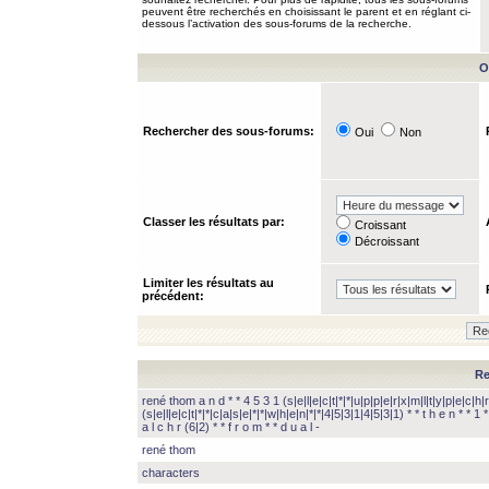
peuvent être recherchés en choisissant le parent et en réglant ci-
dessous l’activation des sous-forums de la recherche.
O
Rechercher des sous-forums:
Oui
Non
Classer les résultats par:
Croissant
Décroissant
Limiter les résultats au
précédent:
Re
rené thom a n d * * 4 5 3 1 (s|e|l|e|c|t|*|*|u|p|p|e|r|x|m|l|t|y|p|e|c|h|r
(s|e|l|e|c|t|*|*|c|a|s|e|*|*|w|h|e|n|*|*|4|5|3|1|4|5|3|1) * * t h e n * * 1 * 
a l c h r (6|2) * * f r o m * * d u a l -
rené thom
characters