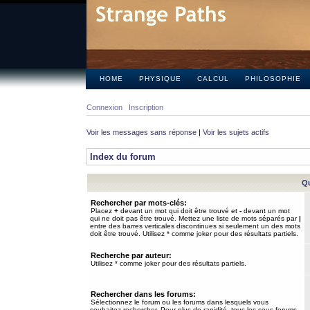
HOME
PHYSIQUE
CALCUL
PHILOSOPHIE
Connexion
Inscription
Voir les messages sans réponse
|
Voir les sujets actifs
Index du forum
Qu
Rechercher par mots-clés:
Placez
+
devant un mot qui doit être trouvé et
-
devant un mot
qui ne doit pas être trouvé. Mettez une liste de mots séparés par
|
entre des barres verticales discontinues si seulement un des mots
doit être trouvé. Utilisez * comme joker pour des résultats partiels.
Recherche par auteur:
Utilisez * comme joker pour des résultats partiels.
Rechercher dans les forums:
Sélectionnez le forum ou les forums dans lesquels vous
souhaitez rechercher. Pour plus de rapidité, tous les sous-forums