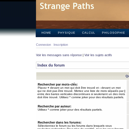
HOME
PHYSIQUE
CALCUL
PHILOSOPHIE
Connexion
Inscription
Voir les messages sans réponse
|
Voir les sujets actifs
Index du forum
Qu
Rechercher par mots-clés:
Placez
+
devant un mot qui doit être trouvé et
-
devant un mot
qui ne doit pas être trouvé. Mettez une liste de mots séparés par
|
entre des barres verticales discontinues si seulement un des mots
doit être trouvé. Utilisez * comme joker pour des résultats partiels.
Recherche par auteur:
Utilisez * comme joker pour des résultats partiels.
Rechercher dans les forums:
Sélectionnez le forum ou les forums dans lesquels vous
souhaitez rechercher. Pour plus de rapidité, tous les sous-forums