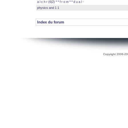
a l c h r (6|2) * * f r o m * * d u a l -
physics and 1 1
Index du forum
Copyright 2006-200