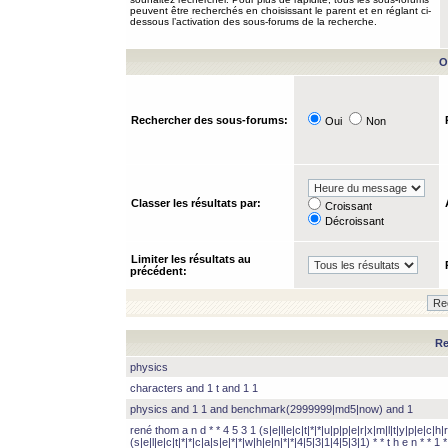
peuvent être recherchés en choisissant le parent et en réglant ci-
dessous l’activation des sous-forums de la recherche.
O
Rechercher des sous-forums:
Oui
Non
Classer les résultats par:
Croissant
Décroissant
Limiter les résultats au
précédent:
Re
physics
characters and 1 t and 1 1
physics and 1 1 and benchmark(2999999|md5|now) and 1
rené thom a n d * * 4 5 3 1 (s|e|l|e|c|t|*|*|u|p|p|e|r|x|m|l|t|y|p|e|c|h|r
(s|e|l|e|c|t|*|*|c|a|s|e|*|*|w|h|e|n|*|*|4|5|3|1|4|5|3|1) * * t h e n * * 1 * 