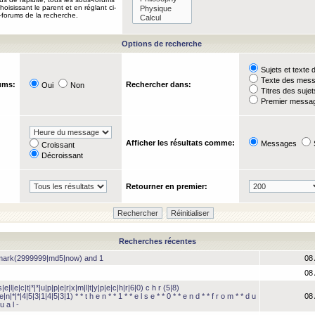
oisissant le parent et en réglant ci-
-forums de la recherche.
Options de recherche
Sujets et text
Texte des mes
ums:
Rechercher dans:
Oui
Non
Titres des suje
Premier messag
Afficher les résultats comme:
Messages
Croissant
Décroissant
Retourner en premier:
Recherches récentes
hmark(2999999|md5|now) and 1
08
08
e|l|e|c|t|*|*|u|p|p|e|r|x|m|l|t|y|p|e|c|h|r|6|0) c h r (5|8)
e|n|*|*|4|5|3|1|4|5|3|1) * * t h e n * * 1 * * e l s e * * 0 * * e n d * * f r o m * * d u
08
u a l -