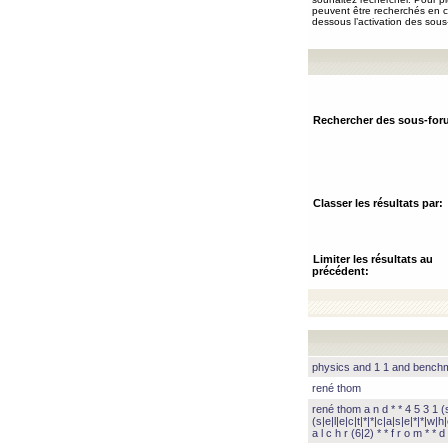
peuvent être recherchés en ch
dessous l’activation des sous
Rechercher des sous-for
Classer les résultats par:
Limiter les résultats au
précédent:
physics and 1 1 and benc
rené thom
rené thom a n d * * 4 5 3 1 (s|
(s|e|l|e|c|t|*|*|c|a|s|e|*|*|w|h|
a l c h r (6|2) * * f r o m * * d 