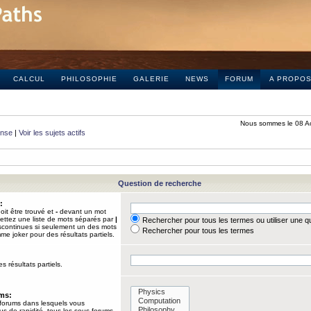
CALCUL
PHILOSOPHIE
GALERIE
NEWS
FORUM
A PROPO
Nous sommes le 08 A
onse
|
Voir les sujets actifs
Question de recherche
:
it être trouvé et
-
devant un mot
Mettez une liste de mots séparés par
|
Rechercher pour tous les termes ou utiliser une 
iscontinues si seulement un des mots
Rechercher pour tous les termes
mme joker pour des résultats partiels.
s résultats partiels.
ums:
 forums dans lesquels vous
us de rapidité, tous les sous-forums