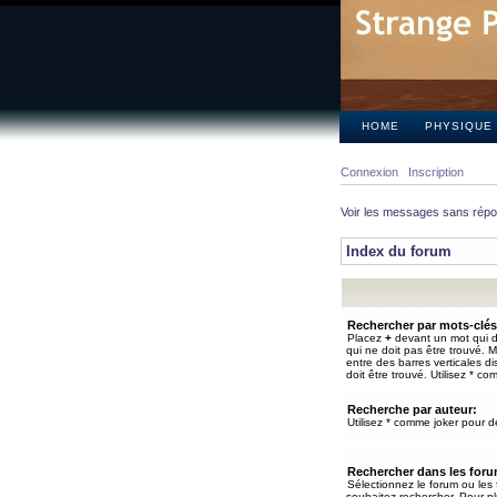
HOME
PHYSIQUE
Connexion
Inscription
Voir les messages sans rép
Index du forum
Rechercher par mots-clés
Placez
+
devant un mot qui do
qui ne doit pas être trouvé. 
entre des barres verticales d
doit être trouvé. Utilisez * co
Recherche par auteur:
Utilisez * comme joker pour de
Rechercher dans les for
Sélectionnez le forum ou les
souhaitez rechercher. Pour pl