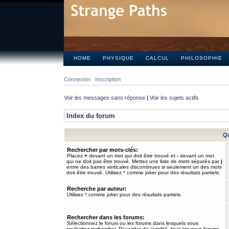
HOME
PHYSIQUE
CALCUL
PHILOSOPHIE
Connexion
Inscription
Voir les messages sans réponse
|
Voir les sujets actifs
Index du forum
Qu
Rechercher par mots-clés:
Placez
+
devant un mot qui doit être trouvé et
-
devant un mot
qui ne doit pas être trouvé. Mettez une liste de mots séparés par
|
entre des barres verticales discontinues si seulement un des mots
doit être trouvé. Utilisez * comme joker pour des résultats partiels.
Recherche par auteur:
Utilisez * comme joker pour des résultats partiels.
Rechercher dans les forums:
Sélectionnez le forum ou les forums dans lesquels vous
souhaitez rechercher. Pour plus de rapidité, tous les sous-forums